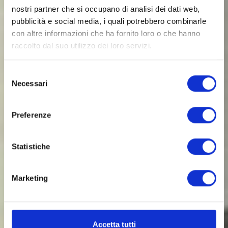
nostri partner che si occupano di analisi dei dati web,
Laboratorio riparazioni
pubblicità e social media, i quali potrebbero combinarle
informatiche Vicenza
con altre informazioni che ha fornito loro o che hanno
raccolto dal suo utilizzo dei loro servizi.
Per noi di T-Systemo l'obiettivo è uno:
soddisfare ogni cliente che viene da noi a
Selezione
chiederci aiuto. Scopri il nostro servizio di
Necessari
del
riparazioni di sistemi informatici!
consenso
Preferenze
CONTATTACI ORA
Statistiche
0444 164350
Marketing
Accetta tutti